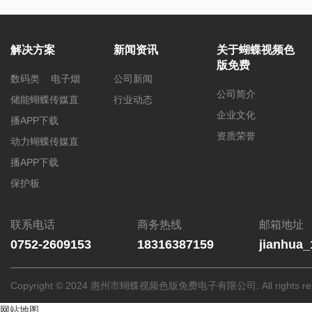
解决方案
新闻资讯
关于蝴蝶视频色
版免费
数码类
电子烟
公司新闻
公司简介
储能蝴蝶传媒直
行业动态
企业文化
播APP下载
资质荣誉
动力蝴蝶传媒直
播APP下载
保护板
联系电话
商务热线
邮箱地址
0752-2609153
18316387159
jianhua
Copyright © 2024 惠州市蝴蝶视频色版免费电子有限公司. All rights res
网站地图