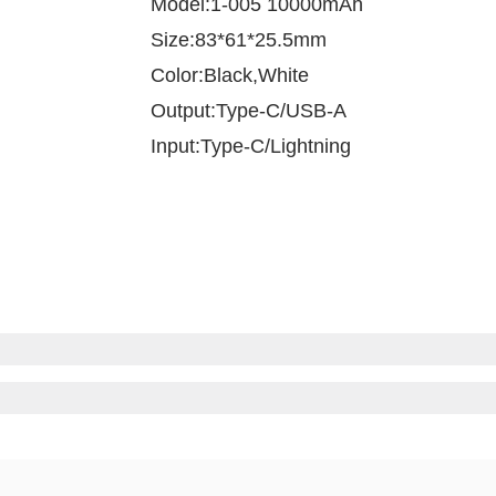
Model:1-005 10000mAh
Size:83*61*25.5mm
Color:Black,White
Output:Type-C/USB-A
Input:Type-C/Lightning